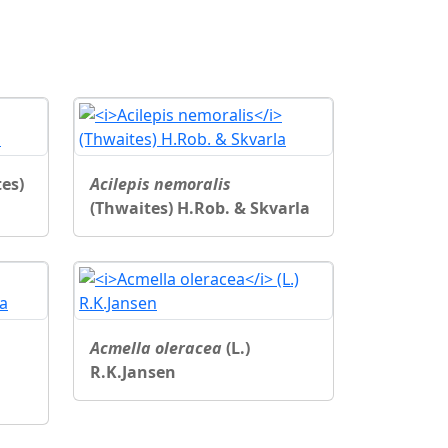
es)
Acilepis nemoralis
(Thwaites) H.Rob. & Skvarla
Acmella oleracea
(L.)
R.K.Jansen