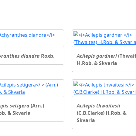
yranthes diandra
Roxb.
Acilepis gardneri
(Thwait
H.Rob. & Skvarla
epis setigera
(Arn.)
Acilepis thwaitesii
ob. & Skvarla
(C.B.Clarke) H.Rob. &
Skvarla