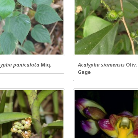
lypha paniculata
Miq.
Acalypha siamensis
Oliv.
Gage