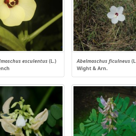
lmoschus esculentus
(L.)
Abelmoschus ficulneus
(L
nch
Wight & Arn.