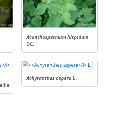
Acanthospermum hispidum
DC.
Achyranthes aspera
L.
lile