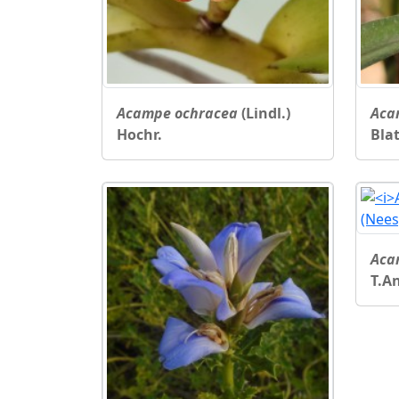
Acampe ochracea
(Lindl.)
Aca
Hochr.
Bla
Aca
T.A