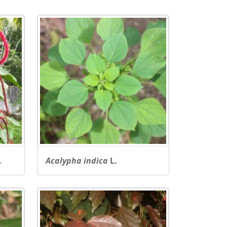
.
Acalypha indica
L.