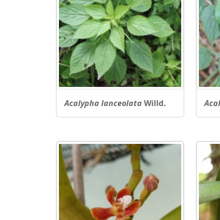
Acalypha lanceolata
Willd.
Aca