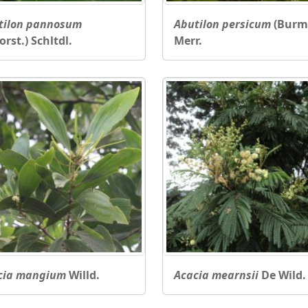
tilon pannosum
Abutilon persicum
(Burm.
orst.) Schltdl.
Merr.
cia mangium
Willd.
Acacia mearnsii
De Wild.