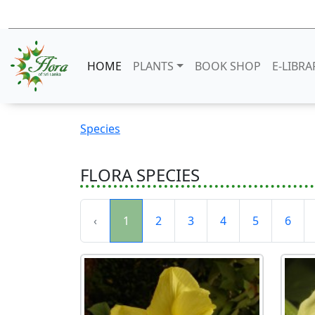
HOME
PLANTS
BOOK SHOP
E-LIBRA
Species
FLORA SPECIES
‹
1
2
3
4
5
6