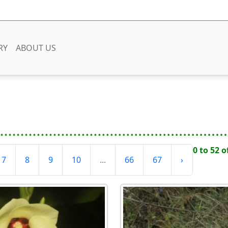
RY
ABOUT US
0 to 52 o
7
8
9
10
...
66
67
›