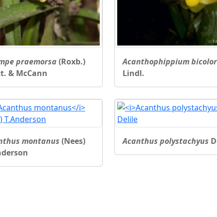
mpe praemorsa
(Roxb.)
Acanthophippium bicolor
tt. & McCann
Lindl.
nthus montanus
(Nees)
Acanthus polystachyus
De
nderson