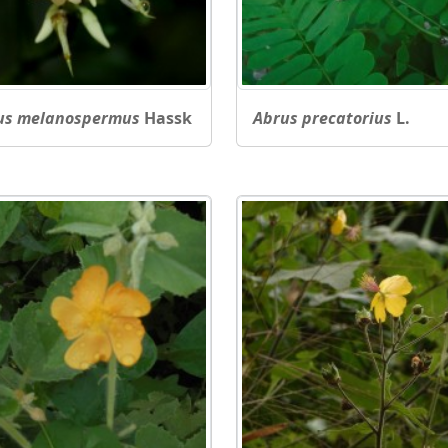
us melanospermus
Hassk
Abrus precatorius
L.