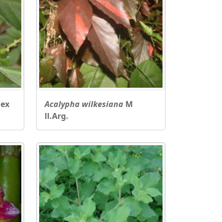
 ex
Acalypha wilkesiana
M
ll.Arg.