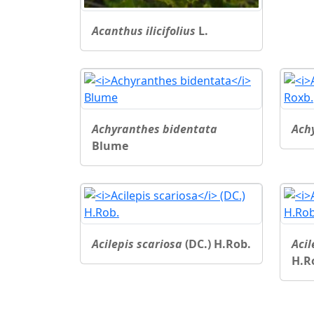
Acanthus ilicifolius
L.
Achyranthes bidentata
Ach
Blume
Acilepis scariosa
(DC.) H.Rob.
Acil
H.R