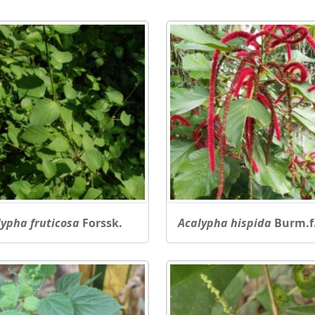
lypha fruticosa
Forssk.
Acalypha hispida
Burm.f