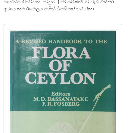
කාන්ඩයේ සිව්වන වෙලුම. (මේ සම්බන්ධව වැඩි විස්තර
අවශ්‍ය නම් ඊමේලය මගින් විමසීමක් කරන්න)