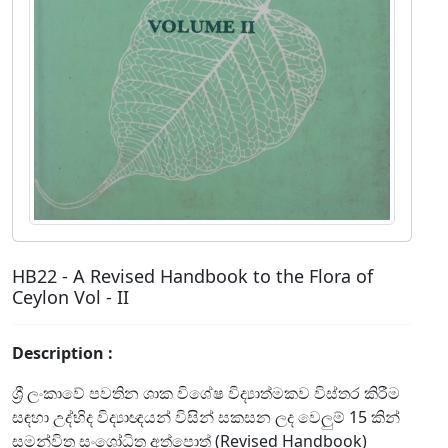
HB22 - A Revised Handbook to the Flora of
Ceylon Vol - II
Description :
ශ්‍රී ලංකාවේ පවතින ශාක විශේෂ විද්‍යාත්මකව විස්තර කිරීම
සඳහා උද්භිද විද්‍යාඥයන් විසින් සකසන ලද වෙලුම් 15 කින්
සමන්විත සංශෝධිත අත්පොත් (Revised Handbook)