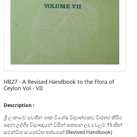
HB27 - A Revised Handbook to the Flora of
Ceylon Vol - VII
Description :
ශ්‍රී ලංකාවේ පවතින ශාක විශේෂ විද්‍යාත්මකව විස්තර කිරීම
සඳහා උද්භිද විද්‍යාඥයන් විසින් සකසන ලද වෙලුම් 15 කින්
සමන්විත සංශෝධිත අත්පොත් (Revised Handbook)