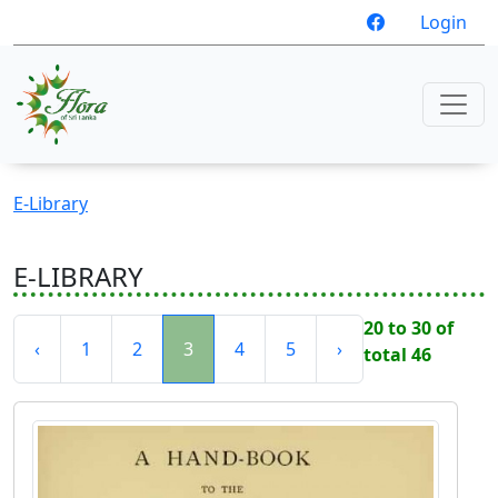
Login
E-Library
E-LIBRARY
20 to 30 of
‹
1
2
3
4
5
›
total 46