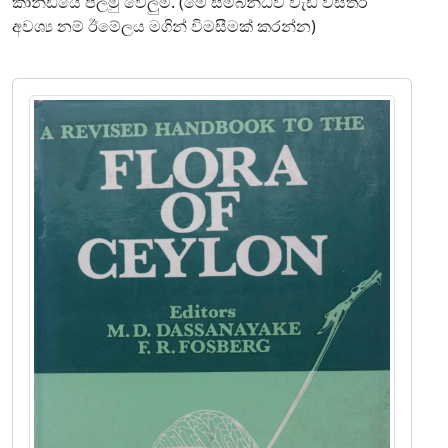
කාන්ඩයේ පලමු වෙලුම. (මේ සම්බන්ධව වැඩි විස්තර
අවශ්‍ය නම් ඊමේලය මගින් විමසීමක් කරන්න)