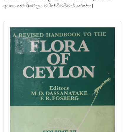
අවශ්‍ය නම් ඊමේලය මගින් විමසීමක් කරන්න)