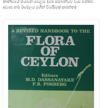
කාන්ඩයේ හයවන වෙලුම. (මේ සම්බන්ධව වැඩි විස්තර
අවශ්‍ය නම් ඊමේලය මගින් විමසීමක් කරන්න)