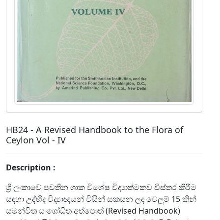
HB24 - A Revised Handbook to the Flora of
Ceylon Vol - IV
Description :
ශ්‍රී ලංකාවේ පවතින ශාක විශේෂ විද්‍යාත්මකව විස්තර කිරීම
සඳහා උද්භිද විද්‍යාඥයන් විසින් සකසන ලද වෙලුම් 15 කින්
සමන්විත සංශෝධිත අත්පොත් (Revised Handbook)