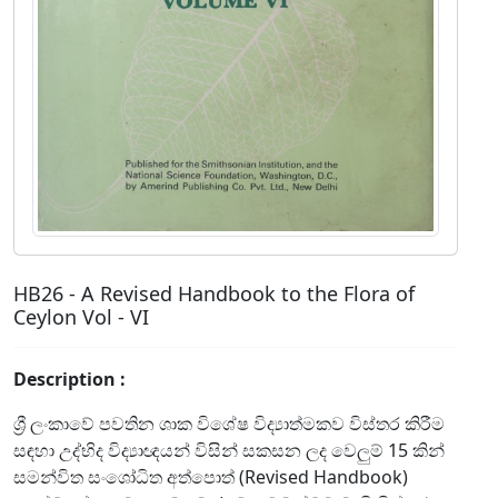
HB26 - A Revised Handbook to the Flora of
Ceylon Vol - VI
Description :
ශ්‍රී ලංකාවේ පවතින ශාක විශේෂ විද්‍යාත්මකව විස්තර කිරීම
සඳහා උද්භිද විද්‍යාඥයන් විසින් සකසන ලද වෙලුම් 15 කින්
සමන්විත සංශෝධිත අත්පොත් (Revised Handbook)