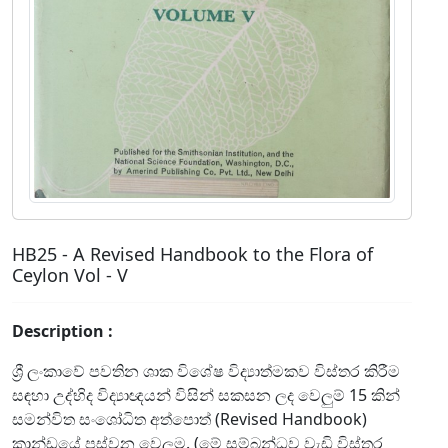
HB25 - A Revised Handbook to the Flora of
Ceylon Vol - V
Description :
ශ්‍රී ලංකාවේ පවතින ශාක විශේෂ විද්‍යාත්මකව විස්තර කිරීම
සඳහා උද්භිද විද්‍යාඥයන් විසින් සකසන ලද වෙලුම් 15 කින්
සමන්විත සංශෝධිත අත්පොත් (Revised Handbook)
කාන්ඩයේ පස්වන වෙලුම. (මේ සම්බන්ධව වැඩි විස්තර