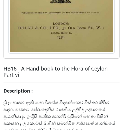
HB16 - A Hand-book to the Flora of Ceylon -
Part vi
Description :
ශ්‍රී ලංකාවේ ඇති ශාක විශේෂ විද්‍යාත්මකව විස්තර කිරීම
සඳහා එවකට පේරාදෙනිය රාජකීය උද්භිද උද්‍යානයේ
ප්‍රධානියා වූ ඉංග්‍රීසි ජාතික හෙන්රි ට්‍රයිමන් මහතා විසින්
සකසන ලද කොටස් 6 කින් සමන්විත අත්පොත් කාන්ඩයේ