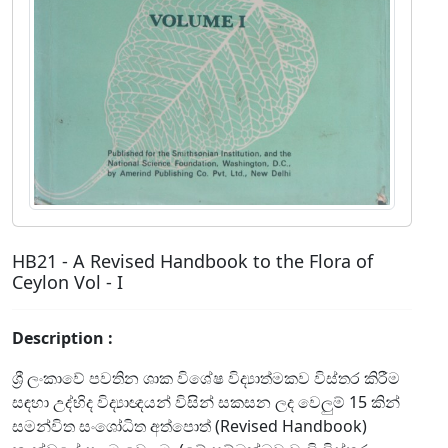
HB21 - A Revised Handbook to the Flora of
Ceylon Vol - I
Description :
ශ්‍රී ලංකාවේ පවතින ශාක විශේෂ විද්‍යාත්මකව විස්තර කිරීම
සඳහා උද්භිද විද්‍යාඥයන් විසින් සකසන ලද වෙලුම් 15 කින්
සමන්විත සංශෝධිත අත්පොත් (Revised Handbook)