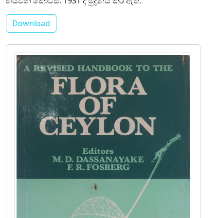
හයවන කොටස. 1931 දී මුද්‍රනය කර ඇත.
Download