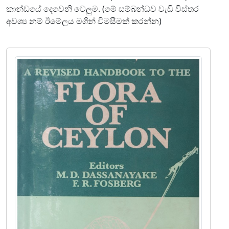
කාන්ඩයේ දෙවෙනි වෙලුම. (මේ සම්බන්ධව වැඩි විස්තර
අවශ්‍ය නම් ඊමේලය මගින් විමසීමක් කරන්න)