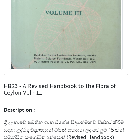
HB23 - A Revised Handbook to the Flora of
Ceylon Vol - III
Description :
ශ්‍රී ලංකාවේ පවතින ශාක විශේෂ විද්‍යාත්මකව විස්තර කිරීම
සඳහා උද්භිද විද්‍යාඥයන් විසින් සකසන ලද වෙලුම් 15 කින්
සමන්විත සංශෝධිත අත්පොත් (Revised Handbook)