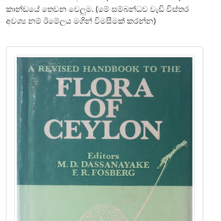
කාන්ඩයේ තෙවන වෙලුම. (මේ සම්බන්ධව වැඩි විස්තර
අවශ්‍ය නම් ඊමේලය මගින් විමසීමක් කරන්න)