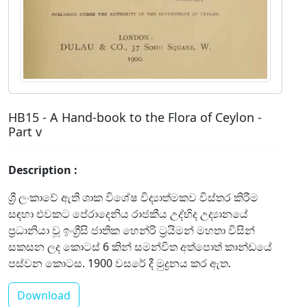
HB15 - A Hand-book to the Flora of Ceylon -
Part v
Description :
ශ්‍රී ලංකාවේ ඇති ශාක විශේෂ විද්‍යාත්මකව විස්තර කිරීම
සඳහා එවකට පේරාදෙනිය රාජකීය උද්භිද උද්‍යානයේ
ප්‍රධානියා වූ ඉංග්‍රීසි ජාතික හෙන්රි ට්‍රයිමන් මහතා විසින්
සකසන ලද කොටස් 6 කින් සමන්විත අත්පොත් කාන්ඩයේ
පස්වන කොටස. 1900 වසරේ දී මුද්‍රනය කර ඇත.
Download