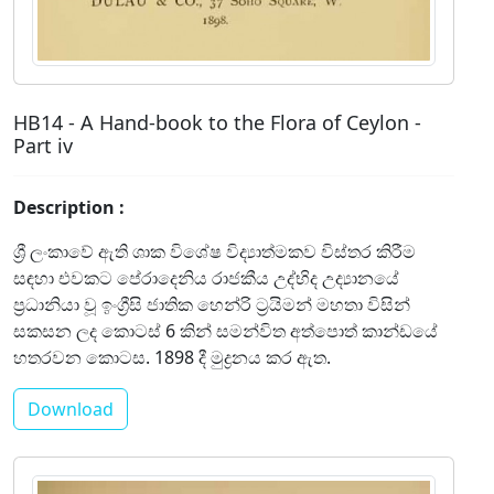
HB14 - A Hand-book to the Flora of Ceylon -
Part iv
Description :
ශ්‍රී ලංකාවේ ඇති ශාක විශේෂ විද්‍යාත්මකව විස්තර කිරීම
සඳහා එවකට පේරාදෙනිය රාජකීය උද්භිද උද්‍යානයේ
ප්‍රධානියා වූ ඉංග්‍රීසි ජාතික හෙන්රි ට්‍රයිමන් මහතා විසින්
සකසන ලද කොටස් 6 කින් සමන්විත අත්පොත් කාන්ඩයේ
හතරවන කොටස. 1898 දී මුද්‍රනය කර ඇත.
Download