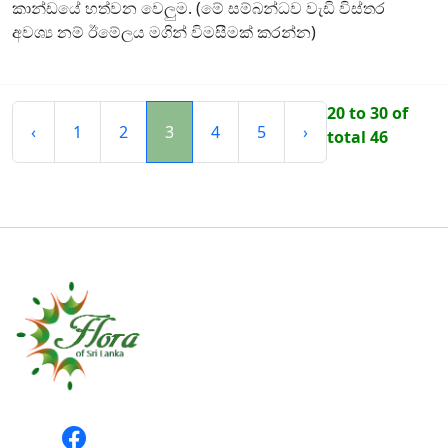
කාන්ඩයේ හත්වන වෙලුම. (මේ සම්බන්ධව වැඩි විස්තර
අවශ්‍ය නම් ඊමේලය මගින් විමසීමක් කරන්න)
20 to 30 of
‹
1
2
3
4
5
›
total 46